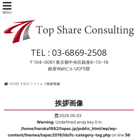
MENU
TEL :
03-6869-2508
〒104−0061
東京都中央区銀座6−13−16
銀座Wallビル UCF5階
HOME
添付ファイル
挨拶画像
挨拶画像
2026.05.03
Warning
: Undefined array key 0 in
/home/haruka1982/topsc.jp/public_html/wp/wp-
content/themes/topsc2019/lib/fc-category-tag.php
on line
56