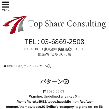
MENU
TEL :
03-6869-2508
〒104−0061
東京都中央区銀座6−13−16
銀座Wallビル UCF5階
HOME
添付ファイル
パターン②
パターン②
2026.05.09
Warning
: Undefined array key 0 in
/home/haruka1982/topsc.jp/public_html/wp/wp-
content/themes/topsc2019/lib/fc-category-tag.php
on line
56