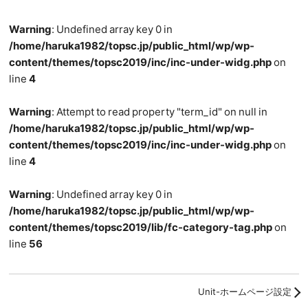
Warning
: Undefined array key 0 in
/home/haruka1982/topsc.jp/public_html/wp/wp-
content/themes/topsc2019/inc/inc-under-widg.php
on
line
4
Warning
: Attempt to read property "term_id" on null in
/home/haruka1982/topsc.jp/public_html/wp/wp-
content/themes/topsc2019/inc/inc-under-widg.php
on
line
4
Warning
: Undefined array key 0 in
/home/haruka1982/topsc.jp/public_html/wp/wp-
content/themes/topsc2019/lib/fc-category-tag.php
on
line
56
Unit-ホームページ設定