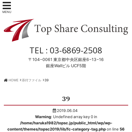
MENU
TEL :
03-6869-2508
〒104−0061
東京都中央区銀座6−13−16
銀座Wallビル UCF5階
HOME
添付ファイル
39
39
2019.06.04
Warning
: Undefined array key 0 in
/home/haruka1982/topsc.jp/public_html/wp/wp-
content/themes/topsc2019/lib/fc-category-tag.php
on line
56