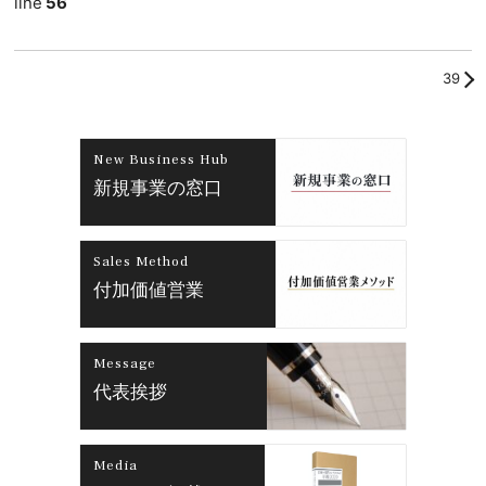
line
56
39
New Business Hub
新規事業の窓口
Sales Method
付加価値営業
Message
代表挨拶
Media