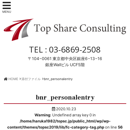
MENU
TEL :
03-6869-2508
〒104−0061
東京都中央区銀座6−13−16
銀座Wallビル UCF5階
HOME
添付ファイル
bnr_personalentry
bnr_personalentry
2020.10.23
Warning
: Undefined array key 0 in
/home/haruka1982/topsc.jp/public_html/wp/wp-
content/themes/topsc2019/lib/fc-category-tag.php
on line
56