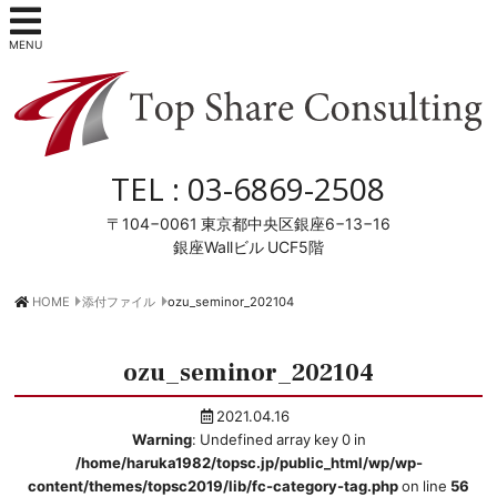
MENU
TEL :
03-6869-2508
〒104−0061
東京都中央区銀座6−13−16
銀座Wallビル UCF5階
HOME
添付ファイル
ozu_seminor_202104
ozu_seminor_202104
2021.04.16
Warning
: Undefined array key 0 in
/home/haruka1982/topsc.jp/public_html/wp/wp-
content/themes/topsc2019/lib/fc-category-tag.php
on line
56