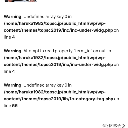
Warning
: Undefined array key 0 in
/home/haruka1982/topsc.jp/public_html/wp/wp-
content/themes/topsc2019/inc/inc-under-widg.php
on
line
4
Warning
: Attempt to read property "term_id" on null in
/home/haruka1982/topsc.jp/public_html/wp/wp-
content/themes/topsc2019/inc/inc-under-widg.php
on
line
4
Warning
: Undefined array key 0 in
/home/haruka1982/topsc.jp/public_html/wp/wp-
content/themes/topsc2019/lib/fc-category-tag.php
on
line
56
個別相談会