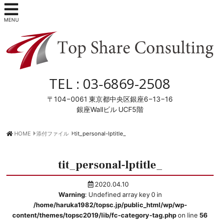
MENU
TEL :
03-6869-2508
〒104−0061
東京都中央区銀座6−13−16
銀座Wallビル UCF5階
HOME
添付ファイル
tit_personal-lptitle_
tit_personal-lptitle_
2020.04.10
Warning
: Undefined array key 0 in
/home/haruka1982/topsc.jp/public_html/wp/wp-
content/themes/topsc2019/lib/fc-category-tag.php
on line
56